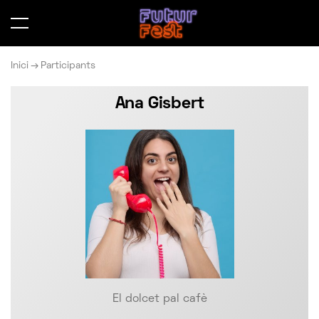
Inici
Participants
Ana Gisbert
El dolcet pal cafè