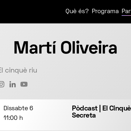
Què és?
Programa
Par
Martí Oliveira
El cinquè riu
Pòdcast | El Cinquè
Dissabte 6
Secreta
11:00 h