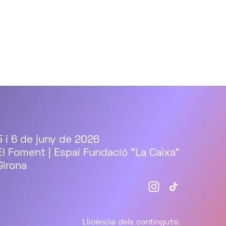
5 i 6 de juny de 2026
El Foment | Espai Fundació "La Caixa"
Girona
Llicència dels continguts: